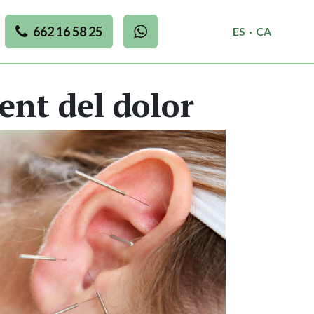
662 16 58 25
ES
·
CA
ent del dolor