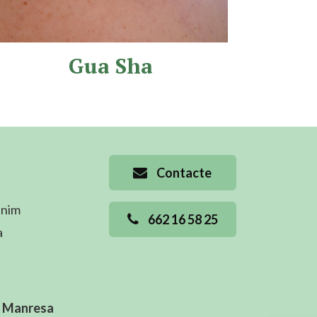
Gua Sha
Contacte
ànim
662 16 58 25
a
ca Manresa