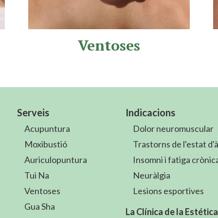
Ventoses
Serveis
Indicacions
Acupuntura
Dolor neuromuscular
Moxibustió
Trastorns de l'estat d'
Auriculopuntura
Insomni i fatiga crònic
Tui Na
Neuràlgia
Ventoses
Lesions esportives
Gua Sha
La Clínica de la Estéti